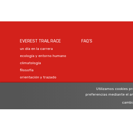
EVEREST TRAIL RACE
FAQ'S
un día en la carrera
ecología y entorno humano
climatología
filosofía
orientación y trazado
organización
Utilizamos cookies pr
representantes oficiales
preferencias mediante el a
cambia