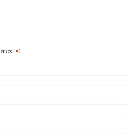
erisco (
).
*