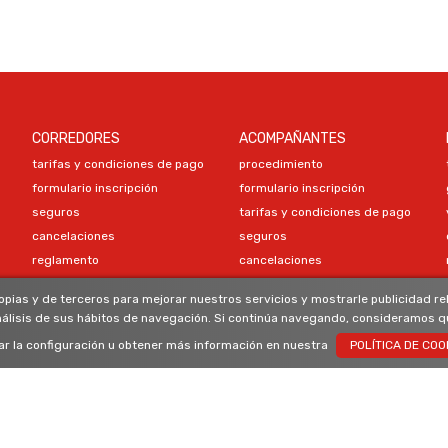
CORREDORES
ACOMPAÑANTES
tarifas y condiciones de pago
procedimiento
formulario inscripción
formulario inscripción
seguros
tarifas y condiciones de pago
cancelaciones
seguros
reglamento
cancelaciones
programa
opias y de terceros para mejorar nuestros servicios y mostrarle publicidad r
material obligatorio
CONTACTO
nálisis de sus hábitos de navegación. Si continúa navegando, consideramos q
recomendaciones material
r la configuración u obtener más información en nuestra
POLÍTICA DE COO
clasificaciones