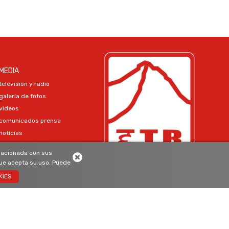
MEDIA
televisión y radio
galeria de fotos
videos
comunicados prensa
noticias
elacionada con sus
INSCRÍBETE
ue acepta su uso. Puede
KIES