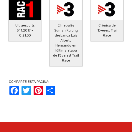
Ultraesports
El nepalès
Crònica de
5.11.2017 -
Suman Kulung
l'Everest Trail
0:21:30
desbanca Luis
Race
Alberto
Hernando en
l'última etapa
de l'Everest Trail
Race
COMPARTE ESTA PÁGINA:
Facebook
Twitter
Pinterest
Share