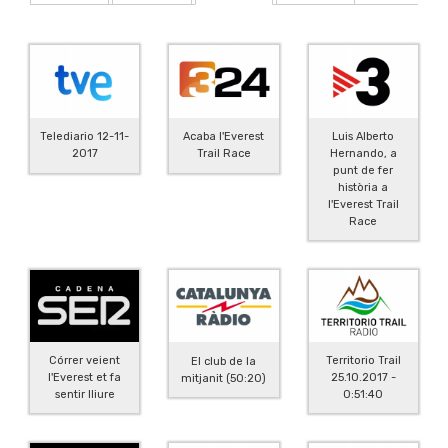
Luis Alberto
Telediario 12-11-
Acaba l'Everest
Hernando, a
2017
Trail Race
punt de fer
història a
l'Everest Trail
Race
Córrer veient
Territorio Trail
El club de la
l'Everest et fa
25.10.2017 -
mitjanit (50:20)
sentir lliure
0:51:40