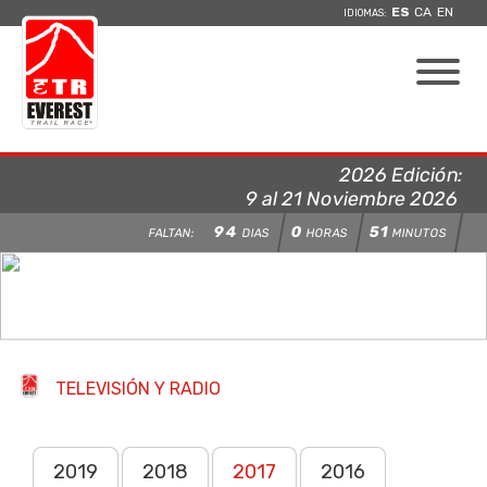
ES
CA
EN
IDIOMAS:
2026 Edición:
9 al 21 Noviembre 2026
94
0
51
FALTAN:
DIAS
HORAS
MINUTOS
TELEVISIÓN Y RADIO
2019
2018
2017
2016