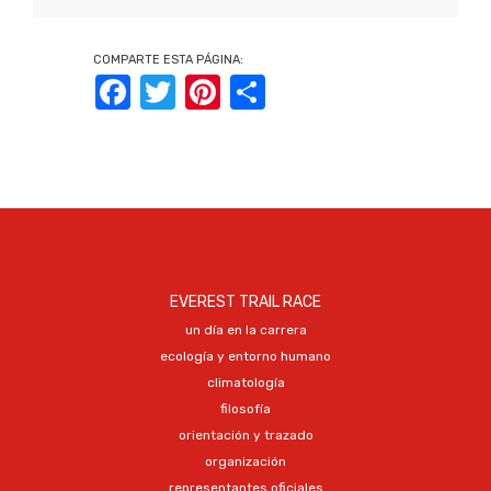
COMPARTE ESTA PÁGINA:
Facebook
Twitter
Pinterest
Share
EVEREST TRAIL RACE
un día en la carrera
ecología y entorno humano
climatología
filosofía
orientación y trazado
organización
representantes oficiales