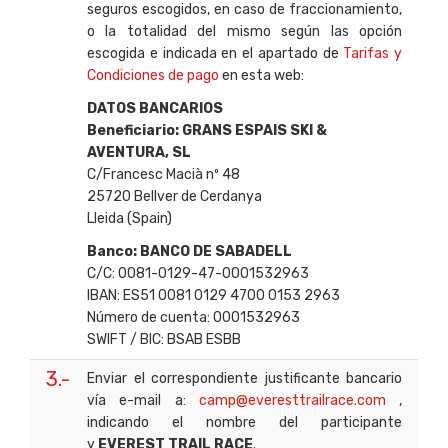
seguros escogidos, en caso de fraccionamiento,
o la totalidad del mismo según las opción
escogida e indicada en el apartado de
Tarifas y
Condiciones de pago
en esta web:
DATOS BANCARIOS
Beneficiario: GRANS ESPAIS SKI &
AVENTURA, SL
C/Francesc Macià nº 48
25720 Bellver de Cerdanya
Lleida (Spain)
Banco: BANCO DE SABADELL
C/C: 0081-0129-47-0001532963
IBAN: ES51 0081 0129 4700 0153 2963
Número de cuenta: 0001532963
SWIFT / BIC: BSAB ESBB
3.-
Enviar el correspondiente justificante bancario
vía e-mail a:
camp@everesttrailrace.com
,
indicando el nombre del participante
y
EVEREST TRAIL RACE
.