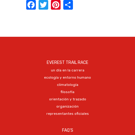
Facebook
Twitter
Pinterest
Share
EVEREST TRAIL RACE
un día en la carrera
ecología y entorno humano
climatología
filosofía
orientación y trazado
organización
representantes oficiales
FAQ'S