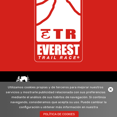
ORGANIZADO POR GRUPO ADEAVENTURA
Utilizamos cookies propias y de terceros para mejorar nuestros
servicios y mostrarle publicidad relacionada con sus preferencias
síguenos
mediante el análisis de sus hábitos de navegación. Si continúa
navegando, consideramos que acepta su uso. Puede cambiar la
Política de cookies
Política de privacidad
Aviso legal
configuración u obtener más información en nuestra
POLÍTICA DE COOKIES
Diseño y desarrollo web:
+