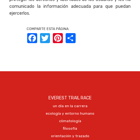
comunicado la información adecuada para que puedan
ejercerlos.
COMPARTE ESTA PÁGINA:
Facebook
Twitter
Pinterest
Share
EVEREST TRAIL RACE
un día en la carrera
ecología y entorno humano
climatología
filosofía
orientación y trazado