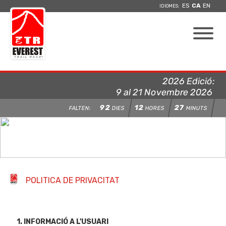
ES
CA
EN
IDIOMES:
2026 Edició:
9 al 21 Novembre 2026
92
12
27
FALTEN:
DIES
HORES
MINUTS
POLITICA DE PRIVACITAT
1. INFORMACIÓ A L'USUARI