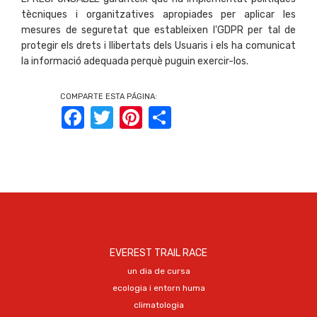
tècniques i organitzatives apropiades per aplicar les
mesures de seguretat que estableixen l'GDPR per tal de
protegir els drets i llibertats dels Usuaris i els ha comunicat
la informació adequada perquè puguin exercir-los.
COMPARTE ESTA PÁGINA:
Facebook
Twitter
Pinterest
Share
EVEREST TRAIL RACE
un dia de cursa
ecologia i entorn huma
climatologia