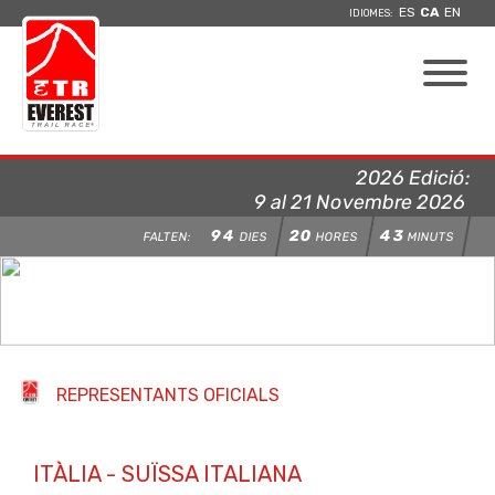
ES
CA
EN
IDIOMES:
2026 Edició:
9 al 21 Novembre 2026
94
20
43
FALTEN:
DIES
HORES
MINUTS
REPRESENTANTS OFICIALS
ITÀLIA - SUÏSSA ITALIANA