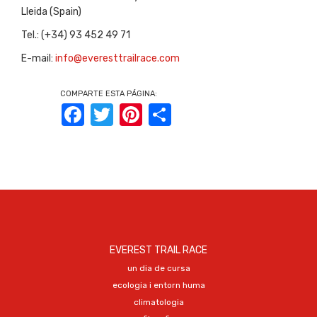
Lleida (Spain)
Tel.: (+34) 93 452 49 71
E-mail:
info@everesttrailrace.com
COMPARTE ESTA PÁGINA:
Facebook
Twitter
Pinterest
Share
EVEREST TRAIL RACE
un dia de cursa
ecologia i entorn huma
climatologia