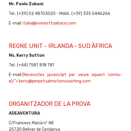
Mr. Paolo Zubani
Tel.: (+39) 02 48703025 - Móbil.: (+39) 335 5446266
E-mail:
italia@everesttrailrace.com
REGNE UNIT - IRLANDA - SUD ÀFRICA
Ms. Kerry Sutton
Tel.: (+44) 7587 818 781
E-mail:
(Necessites javascript per veure aquest correu-
e)
/">
kerry@perpetualmotioncoaching.com
ORGANITZADOR DE LA PROVA
ADEAVENTURA
C/Francesc Macià nº 48
25720 Bellver de Cerdanya