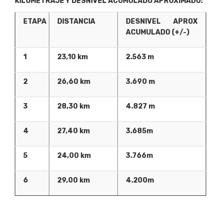
K
I
L
O
METRAJE Y DESNIVEL ACUMULADO APROXIMADO:
ET
A
P
A
D
I
S
T
A
N
C
I
A
D
E
S
N
I
V
E
L APROX
ACUMULADO (+/-)
1
2
3,10 km
2.563 m
2
26,60 km
3.690 m
3
28,30 km
4.827 m
4
2
7,40 km
3.685
m
5
24,00 km
3.766m
6
29,00 km
4.200
m