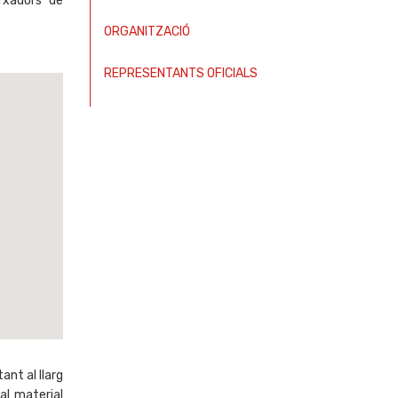
rxadors de
ORGANITZACIÓ
REPRESENTANTS OFICIALS
ant al llarg
al material