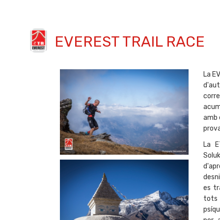
EVEREST TRAIL RACE
La EV
d'aut
corr
acumu
amb e
prova
La E
Soluk
d'apr
desni
es t
tots
psíqu