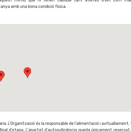
aquest motiu que hi tenen cabuda tant atletes d'elit com ma
nya amb una bona condició física.
a. L'Organització és la responsable de l'alimentació i avituallament, t
nal d'etapa. L'apartat d'autosuficiència queda únicament reservat 