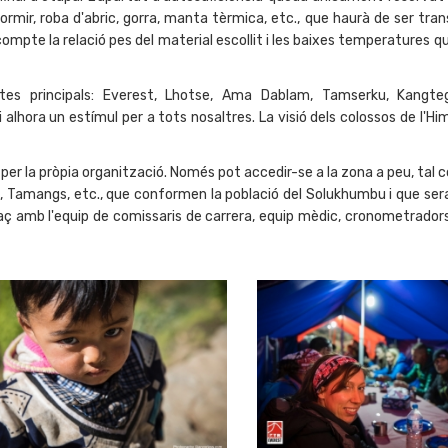
dormir, roba d'abric, gorra, manta tèrmica, etc., que haurà de ser tra
compte la relació pes del material escollit i les baixes temperatures 
tes principals: Everest, Lhotse, Ama Dablam, Tamserku, Kangteg
 alhora un estímul per a tots nosaltres. La visió dels colossos de l'Hi
 per la pròpia organització. Només pot accedir-se a la zona a peu, tal
, Tamangs, etc., que conformen la població del Solukhumbu i que seran
raç amb l'equip de comissaris de carrera, equip mèdic, cronometradors