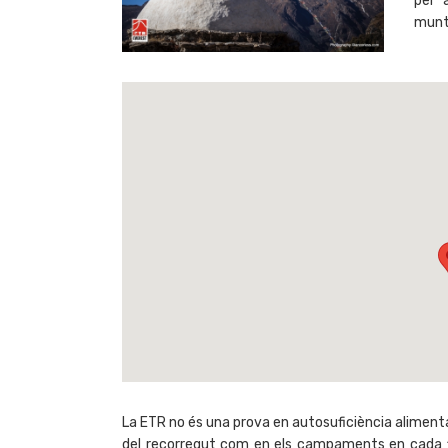
per 
munta
La ETR no és una prova en autosuficiència alimentari
del recorregut com en els campaments en cada fi