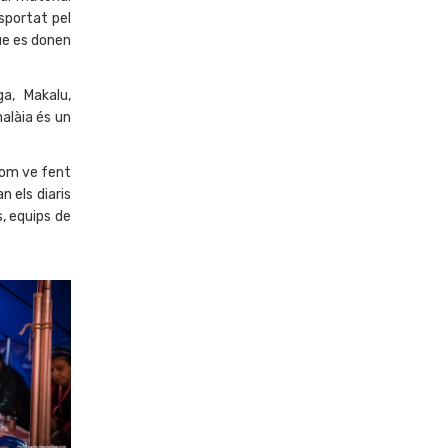
nsportat pel
que es donen
a, Makalu,
malàia és un
 com ve fent
 els diaris
, equips de