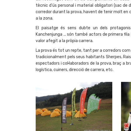
tècnic d'ús personal i material obligatori (sac de 
corredor durant la prova, havent de tenir molt en 
a la zona.
El paisatge és sens dubte un dels protagonis
Kanchenjunga ... són també actors de primera fila i
valor afegit a la pròpia carrera.
La prova és tot un repte, tant per a corredors com
tradicionalment pels seus habitants Sherpes, Rais
espectadors i col·laboradors de la prova, braç a b
logística, cuiners, direcció de carrera, etc.