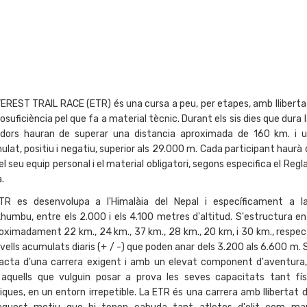
EREST TRAIL RACE (ETR) és una cursa a peu, per etapes, amb llibertat
osuficiència pel que fa a material tècnic. Durant els sis dies que dura l
edors hauran de superar una distancia aproximada de 160 km. i u
lat, positiu i negatiu, superior als 29.000 m. Cada participant haurà
l seu equip personal i el material obligatori, segons especifica el Reg
.
TR es desenvolupa a l'Himalàia del Nepal i específicament a l
humbu, entre els 2.000 i els 4.100 metres d'altitud. S'estructura en
oximadament 22 km., 24 km., 37 km., 28 km., 20 km, i 30 km., respec
vells acumulats diaris (+ / -) que poden anar dels 3.200 als 6.600 m.
racta d'una carrera exigent i amb un elevat component d'aventura
 aquells que vulguin posar a prova les seves capacitats tant fí
iques, en un entorn irrepetible. La ETR és una carrera amb llibertat 