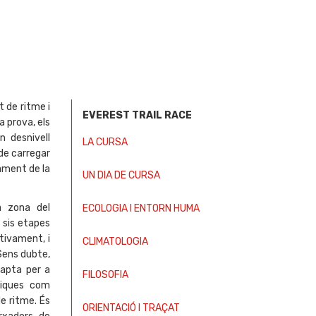
 de ritme i
EVEREST TRAIL RACE
a prova, els
n desnivell
LA CURSA
 de carregar
lament de la
UN DIA DE CURSA
a zona del
ECOLOGIA I ENTORN HUMA
 sis etapes
tivament, i
CLIMATOLOGIA
 Sens dubte,
,apta per a
FILOSOFIA
siques com
de ritme. És
ORIENTACIÓ I TRAÇAT