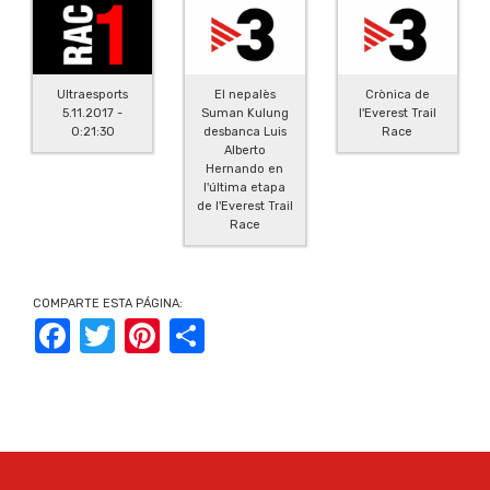
Ultraesports
El nepalès
Crònica de
5.11.2017 -
Suman Kulung
l'Everest Trail
0:21:30
desbanca Luis
Race
Alberto
Hernando en
l'última etapa
de l'Everest Trail
Race
COMPARTE ESTA PÁGINA:
Facebook
Twitter
Pinterest
Share