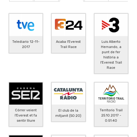
Luis Alberto
Telediario 12-11-
Acaba l'Everest
Hernando, a
2017
Trail Race
punt de fer
història a
l'Everest Trail
Race
Córrer veient
Territorio Trail
El club de la
l'Everest et fa
25.10.2017 -
mitjanit (50:20)
sentir lliure
0:51:40