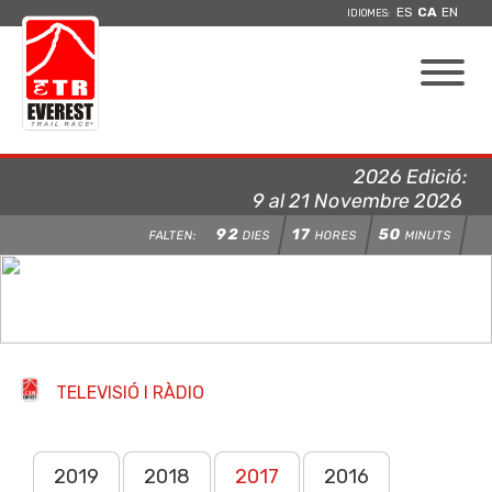
ES
CA
EN
IDIOMES:
2026 Edició:
9 al 21 Novembre 2026
92
17
50
FALTEN:
DIES
HORES
MINUTS
TELEVISIÓ I RÀDIO
2019
2018
2017
2016