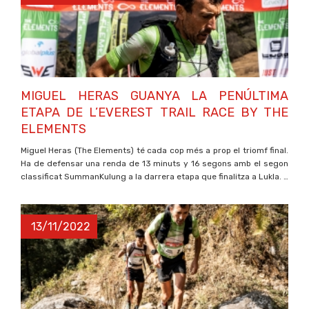
MIGUEL HERAS GUANYA LA PENÚLTIMA
ETAPA DE L’EVEREST TRAIL RACE BY THE
ELEMENTS
Miguel Heras (The Elements) té cada cop més a prop el triomf final.
Ha de defensar una renda de 13 minuts y 16 segons amb el segon
classificat SummanKulung a la darrera etapa que finalitza a Lukla. …
13/11/2022