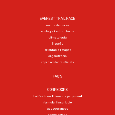
EVEREST TRAIL RACE
un dia de cursa
ecologia i entorn huma
climatologia
filosofia
orientació i traçat
organització
representants oficials
FAQ'S
CORREDORS
tarifes i condicions de pagament
formulari inscripció
assegurances
cancelacions