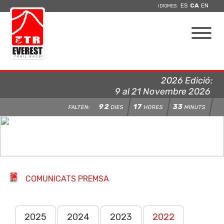
ES
CA
EN
IDIOMES:
2026 Edició:
9 al 21 Novembre 2026
92
17
33
FALTEN:
DIES
HORES
MINUTS
COMUNICATS PREMSA
2025
2024
2023
2022