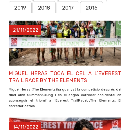
2019
2018
2017
2016
21/11/2022
MIGUEL HERAS TOCA EL CEL A L’EVEREST
TRAIL RACE BY THE ELEMENTS
Miguel Heras (The Elements)ha guanyat la competició després del
duel amb SummanKulung i és el segon corredor occidental en
aconseguir el triomf a l’Everest TrailRacebyThe Elements. El
corredor català…
14/11/2022