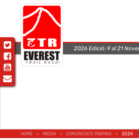
2026 Edició:
9 al 21 Nov
HOME
>
MEDIA
>
COMUNICATS PREMSA
>
2024