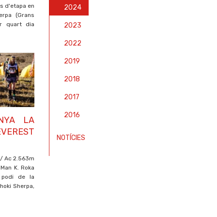
es d'etapa en
2024
erpa (Grans
r quart dia
2023
2022
2019
2018
2017
2016
NYA LA
EVEREST
NOTÍCIES
 / Ac 2.563m
i Man K. Roka
 podi de la
hhoki Sherpa,