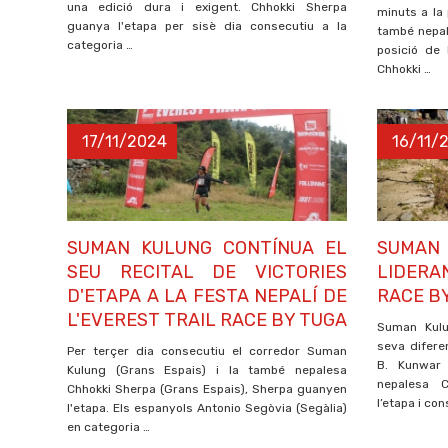
una edició dura i exigent. Chhokki Sherpa
minuts a la
guanya l'etapa per sisè dia consecutiu a la
també nepalè
categoria …
posició de 
Chhokki …
17/11/2024
16/11/
SUMAN KULUNG CONTÍNUA EL
SUMAN 
SEU RECITAL DE VICTORIES
LIDERA
D'ETAPA A LA FESTA NEPALÍ DE
RACE B
L'EVEREST TRAIL RACE BY TUGA
Suman Kulu
seva difere
Per terçer dia consecutiu el corredor Suman
B. Kunwar 
Kulung (Grans Espais) i la també nepalesa
nepalesa 
Chhokki Sherpa (Grans Espais), Sherpa guanyen
l’etapa i con
l'etapa. Els espanyols Antonio Segòvia (Segàlia)
en categoria …