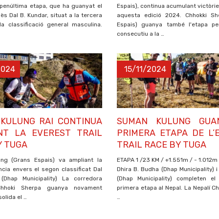
 penúltima etapa, que ha guanyat el
Espais), continua acumulant victòri
s Dal B. Kundar, situat a la tercera
aquesta edició 2024. Chhokki Sh
la classificació general masculina.
Espais) guanya també l'etapa pe
consecutiu a la …
2024
15/11/2024
KULUNG RAI CONTINUA
SUMAN KULUNG GUA
NT LA EVEREST TRAIL
PRIMERA ETAPA DE L’
Y TUGA
TRAIL RACE BY TUGA
ng (Grans Espais) va ampliant la
ETAPA 1 /23 KM / +1.551m / - 1.012m
ncia envers el segon classificat Dal
Dhira B. Budha (Dhap Municipality) 
(Dhap Municipality) La corredora
(Dhap Municipality) completen el
Chhoki Sherpa guanya novament
primera etapa al Nepal. La Nepalí C
solida el …
…