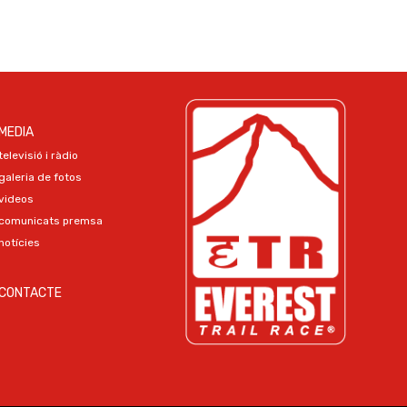
MEDIA
televisió i ràdio
galeria de fotos
videos
comunicats premsa
notícies
CONTACTE