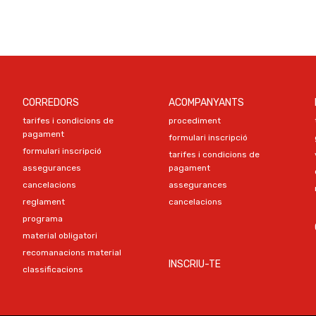
CORREDORS
ACOMPANYANTS
tarifes i condicions de
procediment
pagament
formulari inscripció
formulari inscripció
tarifes i condicions de
assegurances
pagament
cancelacions
assegurances
reglament
cancelacions
programa
material obligatori
recomanacions material
INSCRIU-TE
classificacions