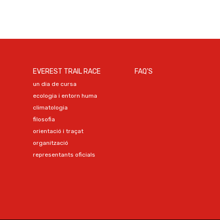
EVEREST TRAIL RACE
FAQ'S
un dia de cursa
ecologia i entorn huma
climatologia
filosofia
orientació i traçat
organització
representants oficials