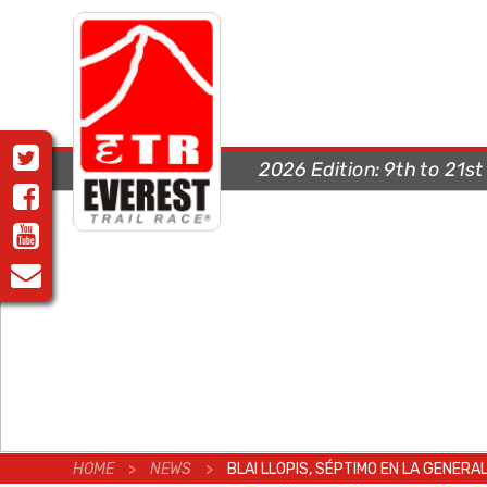
2026 Edition:
9th to 21s
HOME
>
NEWS
>
BLAI LLOPIS, SÉPTIMO EN LA GENERA