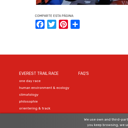
COMPARTE ESTA PÁGINA:
Facebook
Twitter
Pinterest
Share
EVEREST TRAIL RACE
FAQ'S
one day race
human environment & ecology
climatology
philosophie
orientering & track
organization
We use own and third-party
official agents
you keep browsing, we un