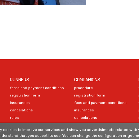
RUNNERS
COMPANIONS
fares and payment conditions
procedure
regstration form
registration form
insurances
fees and payment conditions
cancelations
insurances
rules
cancelations
program
 cookies to improve our services and show you advertisimnets related with y
compulsory equipment
CONTACT
derstand that you accept its use. You can change the configuration or get mo