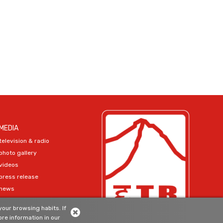
MEDIA
television & radio
photo gallery
videos
press release
news
our browsing habits. If
SIGN-UP
re information in our