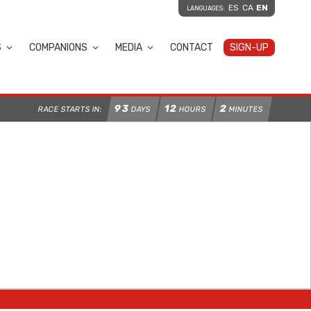
ES
CA
EN
LANGUAGES:
S
COMPANIONS
MEDIA
CONTACT
SIGN-UP
93
12
2
RACE STARTS IN:
DAYS
HOURS
MINUTES