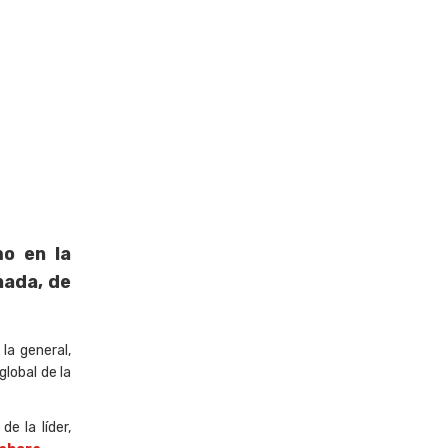
mo en la
nada, de
 la general,
lobal de la
e la líder,