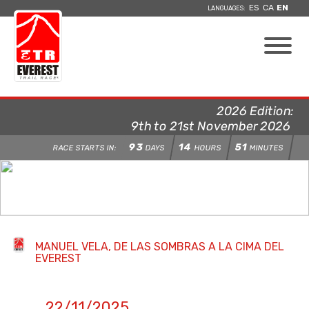
ES
CA
EN
LANGUAGES:
2026 Edition:
9th to 21st November 2026
93
14
51
RACE STARTS IN:
DAYS
HOURS
MINUTES
MANUEL VELA, DE LAS SOMBRAS A LA CIMA DEL
EVEREST
22/11/2025