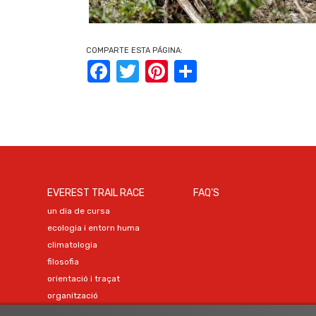
COMPARTE ESTA PÁGINA:
Facebook
Twitter
Pinterest
Share
EVEREST TRAIL RACE
FAQ'S
un dia de cursa
ecologia i entorn huma
climatologia
filosofia
orientació i traçat
organització
representants oficials