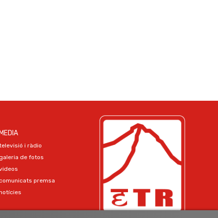
MEDIA
televisió i ràdio
galeria de fotos
videos
comunicats premsa
notícies