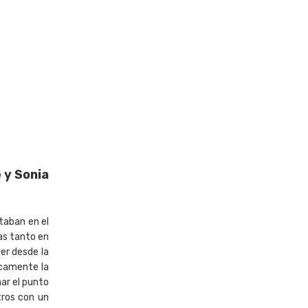
 y Sonia
taban en el
as tanto en
der desde la
icamente la
ar el punto
tros con un