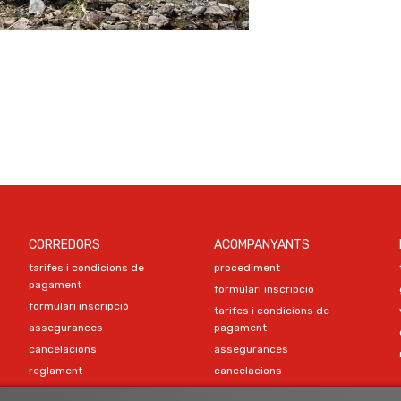
CORREDORS
ACOMPANYANTS
tarifes i condicions de
procediment
pagament
formulari inscripció
formulari inscripció
tarifes i condicions de
assegurances
pagament
cancelacions
assegurances
reglament
cancelacions
programa