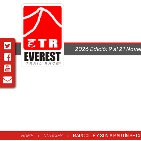
2026 Edició:
9 al 21 Nov
HOME
>
NOTÍCIES
>
MARC OLLÉ Y SONIA MARTÍN SE CU