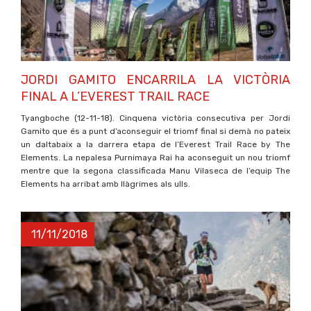
JORDI GAMITO ENCARRILA LA VICTÒRIA
FINAL A L’EVEREST TRAIL RACE
Tyangboche (12-11-18). Cinquena victòria consecutiva per Jordi
Gamito que és a punt d’aconseguir el triomf final si demà no pateix
un daltabaix a la darrera etapa de l’Everest Trail Race by The
Elements. La nepalesa Purnimaya Rai ha aconseguit un nou triomf
mentre que la segona classificada Manu Vilaseca de l’equip The
Elements ha arribat amb llàgrimes als ulls.
11/11/2018