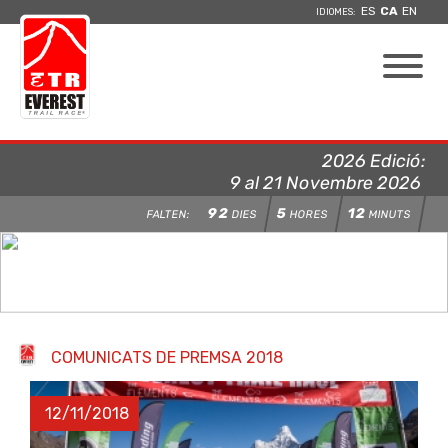
ES
CA
EN
IDIOMES:
2026 Edició:
9 al 21 Novembre 2026
92
5
12
FALTEN:
DIES
HORES
MINUTS
COMUNICATS DE PREMSA 2018
12/11/2018