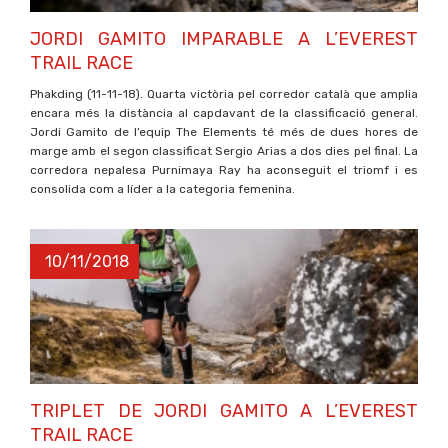
JORDI GAMITO IMPARABLE A L’EVEREST
TRAIL RACE
Phakding (11-11-18). Quarta victòria pel corredor català que amplia
encara més la distància al capdavant de la classificació general.
Jordi Gamito de l’equip The Elements té més de dues hores de
marge amb el segon classificat Sergio Arias a dos dies pel final. La
corredora nepalesa Purnimaya Ray ha aconseguit el triomf i es
consolida com a líder a la categoria femenina.
10/11/2018
TRIPLET DE JORDI GAMITO A L’EVEREST
TRAIL RACE