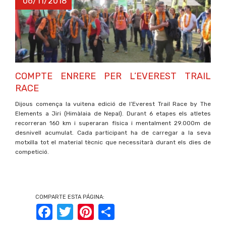
06/11/2018
COMPTE ENRERE PER L’EVEREST TRAIL
RACE
Dijous comença la vuitena edició de l’Everest Trail Race by The
Elements a Jiri (Himàlaia de Nepal). Durant 6 etapes els atletes
recorreran 160 km i superaran física i mentalment 29.000m de
desnivell acumulat. Cada participant ha de carregar a la seva
motxilla tot el material tècnic que necessitarà durant els dies de
competició.
COMPARTE ESTA PÁGINA:
Facebook
Twitter
Pinterest
Share