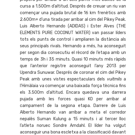
cursa a 1.500m d’altitud. Després de creuar un riu van
començar una pujada brutal de 16 km frenètics amb
2.600m+ d’una tirada per arribar al cim del Pikey Peak.
Luis Alberto Hernando (ADIDAS) i Ester Alves (THE
ELEMENTS PURE COCONUT WATER) van passar líders
tots els punts de control i ampliaren la distància als
seus principals rivals. Hernando a més, ha aconseguit
per segon dia consecutiu el rècord de l’etapa amb un
temps de 3h i 35 minuts. Quasi 10 minuts més ràpids
que l’anterior registre aconseguit l’any 2013 per
Upendra Sunuwar. Després de coronar el cim del Pikey
Peak amb unes vistes espectaculars dels
vuitmils
a
l’Himàlaia va començar una baixada força tècnica fins
els 3.500m d’altitud. Encara quedava una darrera
pujada amb les forces quasi KO per arribar al
campament de la segona etapa. Darrere de Luis
Alberto Hernando van arribar a meta el corredor
nepalès Suman Kulung a 15 minuts i al tercer lloc
l’atleta noruec Sondre Amdahl. El líder ha volgut
aconseguir una bona escletxa a la classificació davant