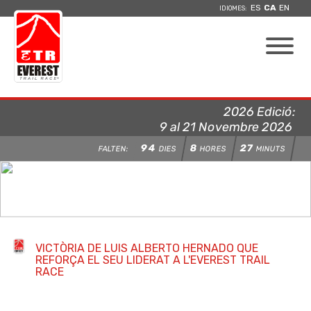
ES
CA
EN
IDIOMES:
2026 Edició:
9 al 21 Novembre 2026
94
8
27
FALTEN:
DIES
HORES
MINUTS
VICTÒRIA DE LUIS ALBERTO HERNADO QUE
REFORÇA EL SEU LIDERAT A L'EVEREST TRAIL
RACE