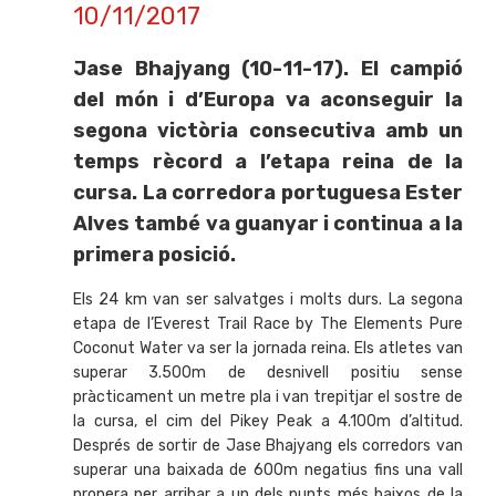
10/11/2017
Jase Bhajyang (10-11-17). El campió
del món i d’Europa va aconseguir la
segona victòria consecutiva amb un
temps rècord a l’etapa reina de la
cursa. La corredora portuguesa Ester
Alves també va guanyar i continua a la
primera posició.
Els 24 km van ser salvatges i molts durs. La segona
etapa de l’Everest Trail Race by The Elements Pure
Coconut Water va ser la jornada reina. Els atletes van
superar 3.500m de desnivell positiu sense
pràcticament un metre pla i van trepitjar el sostre de
la cursa, el cim del Pikey Peak a 4.100m d’altitud.
Després de sortir de Jase Bhajyang els corredors van
superar una baixada de 600m negatius fins una vall
propera per arribar a un dels punts més baixos de la