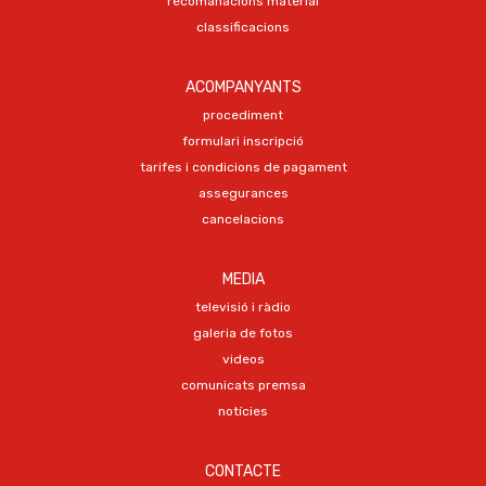
recomanacions material
classificacions
ACOMPANYANTS
procediment
formulari inscripció
tarifes i condicions de pagament
assegurances
cancelacions
MEDIA
televisió i ràdio
galeria de fotos
videos
comunicats premsa
notícies
CONTACTE